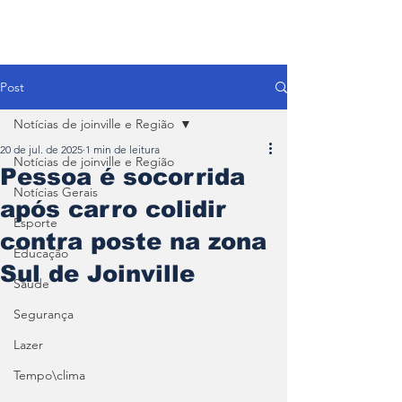
Post
Notícias de joinville e Região
20 de jul. de 2025
1 min de leitura
Notícias de joinville e Região
Pessoa é socorrida
Notícias Gerais
após carro colidir
Esporte
contra poste na zona
Educação
Sul de Joinville
Saúde
Segurança
Lazer
Tempo\clima