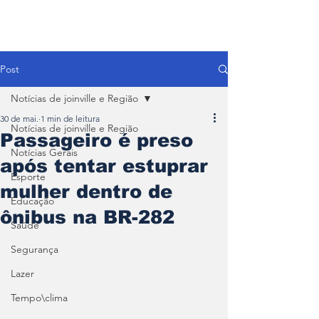
Post
Notícias de joinville e Região
30 de mai.
1 min de leitura
Notícias de joinville e Região
Passageiro é preso
Notícias Gerais
após tentar estuprar
Esporte
mulher dentro de
Educação
ônibus na BR-282
Saúde
Segurança
Lazer
Tempo\clima