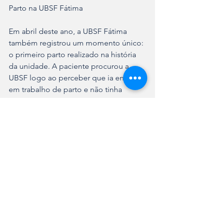
Parto na UBSF Fátima
Em abril deste ano, a UBSF Fátima 
também registrou um momento único: 
o primeiro parto realizado na história 
da unidade. A paciente procurou a 
UBSF logo ao perceber que ia entrar 
em trabalho de parto e não tinha 
tempo hábil para uma transferência. A 
criança nasceu no local, saudável e em 
segurança.
A coordenadora da UBSF Fátima, 
Eliana Garcia dos Santos Paterno, 
destacou o empenho da equipe. “O 
esforço e a atenção de todos foram 
essenciais para garantir acolhimento, 
segurança e humanização nesse 