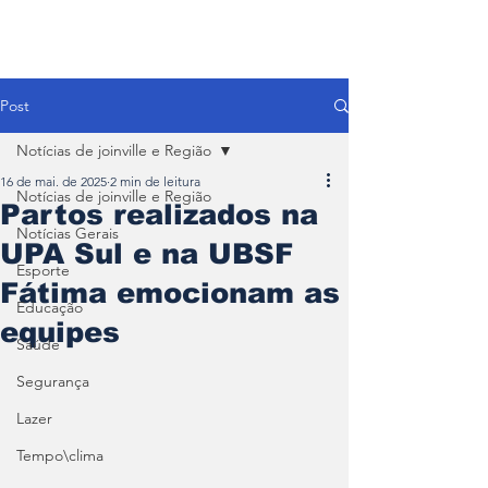
Post
Notícias de joinville e Região
16 de mai. de 2025
2 min de leitura
Notícias de joinville e Região
Partos realizados na
Notícias Gerais
UPA Sul e na UBSF
Esporte
Fátima emocionam as
Educação
equipes
Saúde
Segurança
Lazer
Tempo\clima