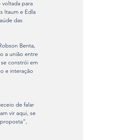
 voltada para 
s Itaum e Edla 
saúde das 
 Robson Benta, 
o a união entre 
 se constrói em 
o e interação 
ceio de falar 
m vir aqui, se 
 proposta”, 