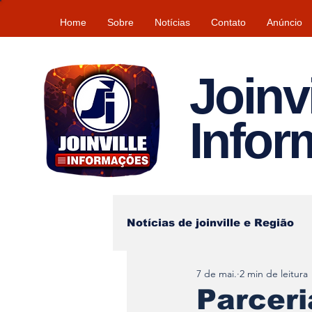
Home
Sobre
Notícias
Contato
Anúncio
Joinvi
Info
Notícias de joinville e Região
7 de mai.
2 min de leitura
Lazer
Tempo\clima
Parceri