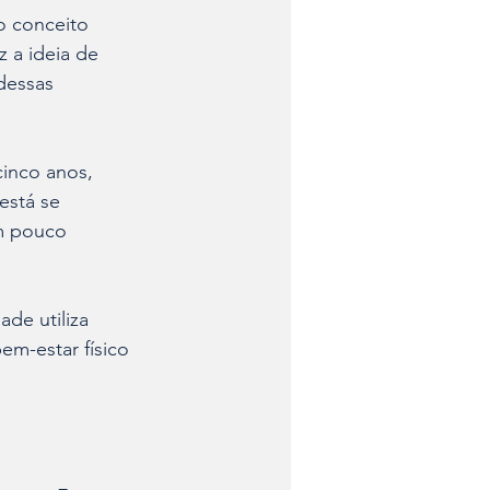
o conceito 
 a ideia de 
dessas 
cinco anos, 
está se 
m pouco 
de utiliza 
em-estar físico 