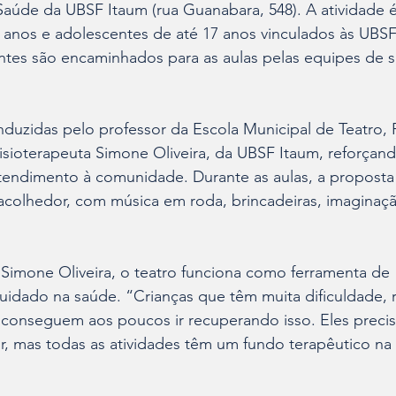
 Saúde da UBSF Itaum (rua Guanabara, 548). A atividade é
 6 anos e adolescentes de até 17 anos vinculados às UBSF
antes são encaminhados para as aulas pelas equipes de 
nduzidas pelo professor da Escola Municipal de Teatro,
sioterapeuta Simone Oliveira, da UBSF Itaum, reforçand
atendimento à comunidade. Durante as aulas, a proposta
acolhedor, com música em roda, brincadeiras, imaginaçã
a Simone Oliveira, o teatro funciona como ferramenta de 
idado na saúde. “Crianças que têm muita dificuldade, re
conseguem aos poucos ir recuperando isso. Eles precisa
tir, mas todas as atividades têm um fundo terapêutico na