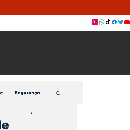
as de
le e
o
e
Segurança
de