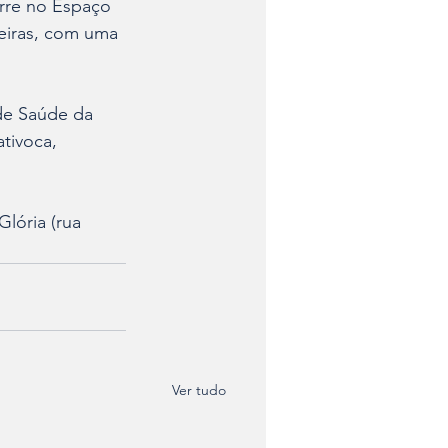
rre no Espaço 
eiras, com uma 
 de Saúde da 
tivoca, 
lória (rua 
Ver tudo