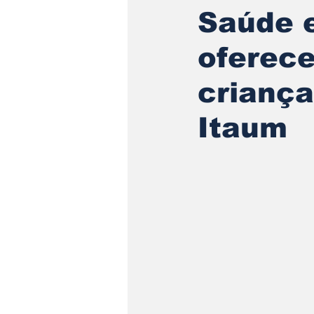
Saúde e
oferece
crianç
Itaum