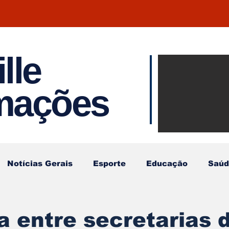
lle
Notíci
rmações
Joinvil
Regiã
Notícias Gerais
Esporte
Educação
Saúd
a entre secretarias 