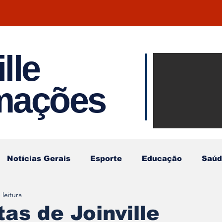
lle
Notíci
rmações
Joinvil
Regiã
Notícias Gerais
Esporte
Educação
Saúd
 leitura
tas de Joinville