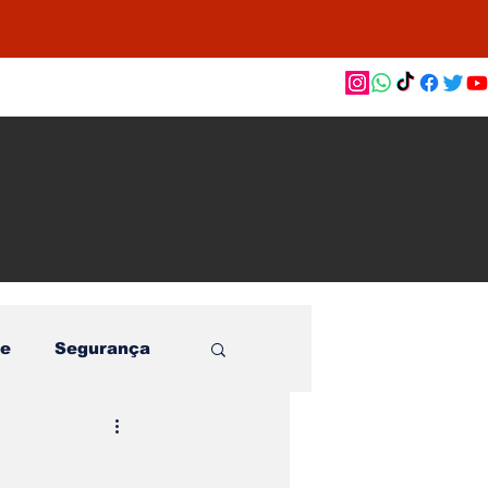
as de
le e
o
e
Segurança