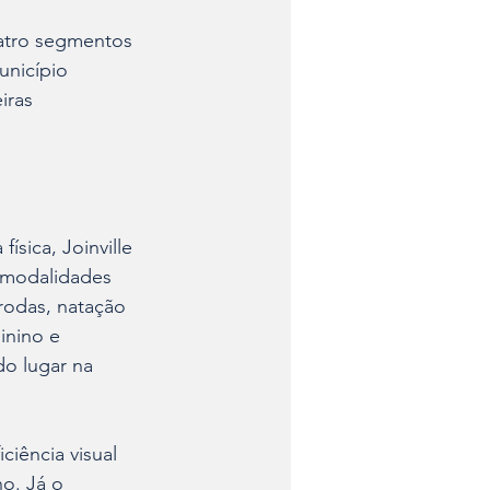
atro segmentos 
unicípio 
iras 
ísica, Joinville 
 modalidades 
rodas, natação 
inino e 
o lugar na 
iência visual 
o. Já o 