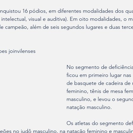
conquistou 16 pódios, em diferentes modalidades dos qu
a, intelectual, visual e auditiva). Em oito modalidades, o m
de campeão, além de seis segundos lugares e duas terce
es joinvilenses
No segmento de deficiência f
ficou em primeiro lugar nas
de basquete de cadeira de 
feminino, tênis de mesa fem
masculino, e levou o segund
natação masculino.
Os atletas do segmento defic
es no judô masculino, na natação feminino e masculin