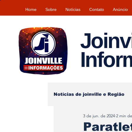
Home
Sobre
Notícias
Contato
Anúncio
Joinvi
Info
Notícias de joinville e Região
3 de jun. de 2024
2 min de
Lazer
Tempo\clima
Paratle