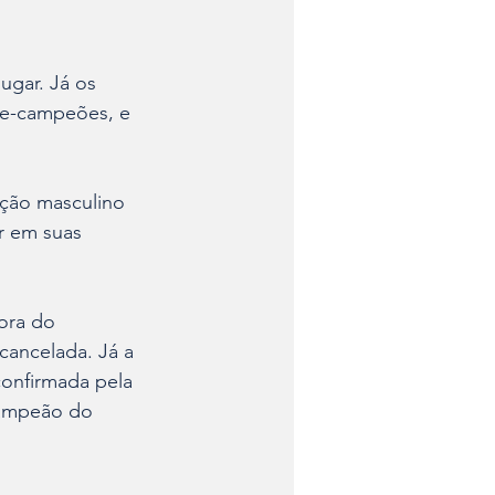
ugar. Já os 
ce-campeões, e 
ação masculino 
r em suas 
ora do 
cancelada. Já a 
confirmada pela 
campeão do 