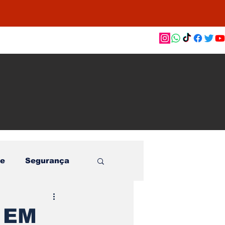
as de
le e
o
e
Segurança
 EM