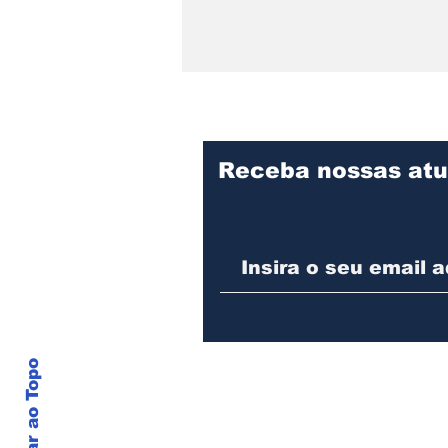
Receba nossas atu
Detrans instala novo
semáforo na rua Santa
Catarina, na zona Sul de
Joinville
Voltar ao Topo