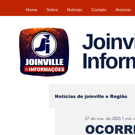
Home
Sobre
Notícias
Contato
Anúncio
Joinvi
Info
Notícias de joinville e Região
27 de mai. de 2025
1 min d
Lazer
Tempo\clima
OCORRÊ