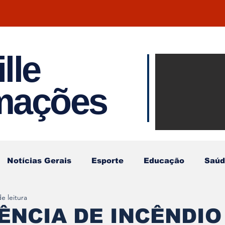
lle
Notíci
rmações
Joinvil
Regiã
Notícias Gerais
Esporte
Educação
Saúd
e leitura
NCIA DE INCÊNDIO