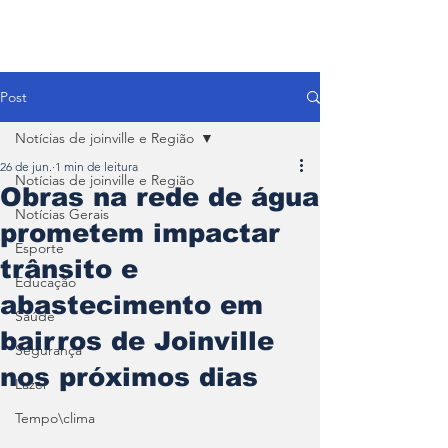
Post
Notícias de joinville e Região
26 de jun.
1 min de leitura
Notícias de joinville e Região
Obras na rede de água
Notícias Gerais
prometem impactar
Esporte
trânsito e
Educação
abastecimento em
Saúde
bairros de Joinville
Segurança
nos próximos dias
Lazer
Tempo\clima