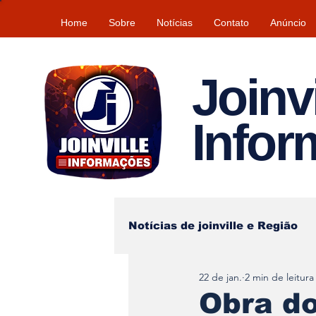
Home
Sobre
Notícias
Contato
Anúncio
Joinvi
Info
Notícias de joinville e Região
22 de jan.
2 min de leitura
Lazer
Tempo\clima
Obra do