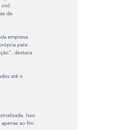
civil 
as da 
Cada empresa 
própria para 
ação”, destaca 
dos até o 
rializada. Isso 
 apenas ao fim 