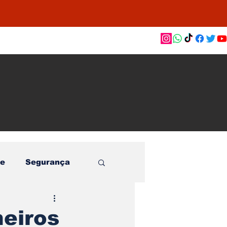
as de
le e
o
e
Segurança
heiros