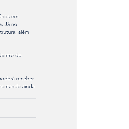
ários em 
a. Já no 
trutura, além 
dentro do 
poderá receber 
mentando ainda 