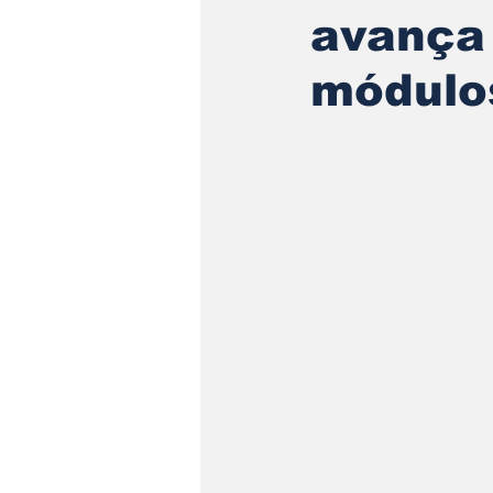
avança
módulos