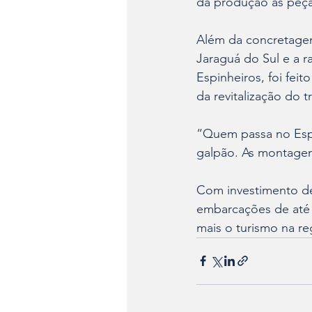
da produção as peças
Além da concretagem
Jaraguá do Sul e a r
Espinheiros, foi fei
da revitalização do t
“Quem passa no Espi
galpão. As montagens
Com investimento de
embarcações de até 
mais o turismo na re