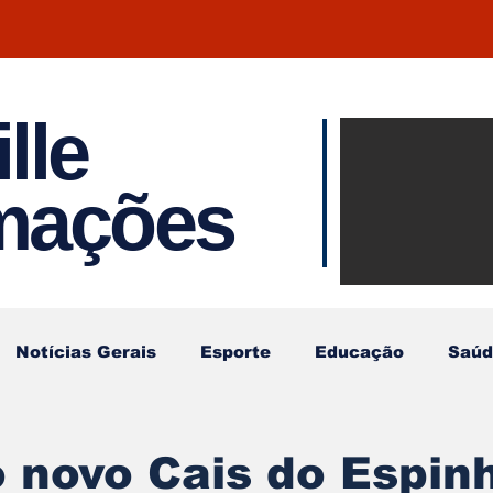
lle
Notíci
rmações
Joinvil
Regiã
Notícias Gerais
Esporte
Educação
Saúd
 novo Cais do Espin