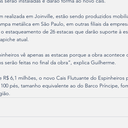
 serão instaladas e darão forma ao novo cais.
 realizada em Joinville, estão sendo produzidos mobili
ampa metálica em São Paulo, em outras filiais da empres
to o estaqueamento de 26 estacas que darão suporte à es
rapiche atual.
nheiros vê apenas as estacas porque a obra acontece 
 serão feitas no final da obra”, explica Guilherme.
 R$ 6,1 milhões, o novo Cais Flutuante do Espinheiros 
100 pés, tamanho equivalente ao do Barco Príncipe, fo
gião.