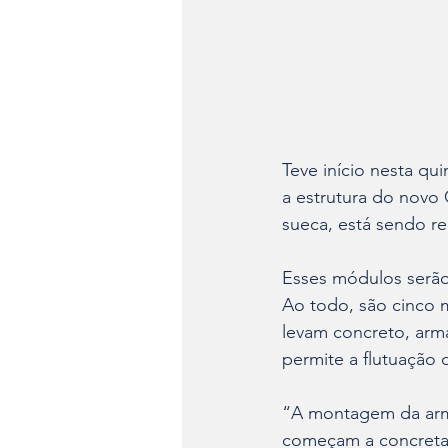
Teve início nesta qu
a estrutura do novo 
sueca, está sendo re
Esses módulos serão 
Ao todo, são cinco 
levam concreto, arma
permite a flutuação d
“A montagem da armad
começam a concretar