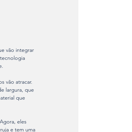
ue vão integrar 
tecnologia 
e.
s vão atracar. 
e largura, que 
terial que 
Agora, eles 
ruja e tem uma 