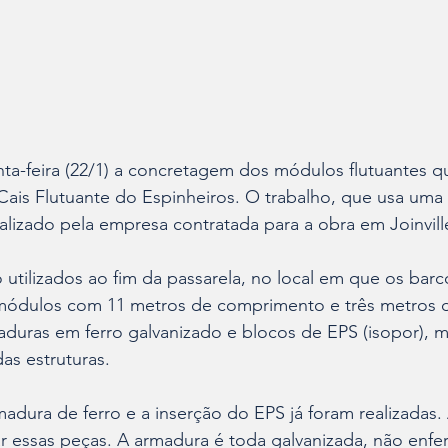
inta-feira (22/1) a concretagem dos módulos flutuantes q
Cais Flutuante do Espinheiros. O trabalho, que usa uma 
alizado pela empresa contratada para a obra em Joinvill
utilizados ao fim da passarela, no local em que os barco
módulos com 11 metros de comprimento e três metros d
duras em ferro galvanizado e blocos de EPS (isopor), ma
as estruturas.
ura de ferro e a inserção do EPS já foram realizadas. 
 essas peças. A armadura é toda galvanizada, não enfer