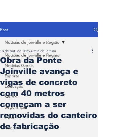
Post
Notícias de joinville e Região
18 de out. de 2025
4 min de leitura
Notícias de joinville e Região
Obra da Ponte
Notícias Gerais
Joinville avança e
Esporte
vigas de concreto
Educação
com 40 metros
Saúde
começam a ser
Segurança
removidas do canteiro
Lazer
de fabricação
Tempo\clima