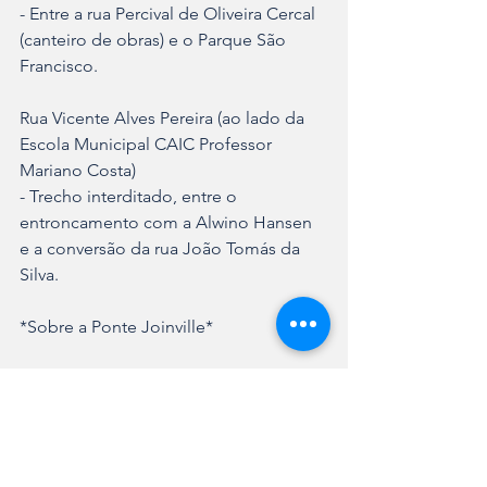
- Entre a rua Percival de Oliveira Cercal 
(canteiro de obras) e o Parque São 
Francisco.
Rua Vicente Alves Pereira (ao lado da 
Escola Municipal CAIC Professor 
Mariano Costa)
- Trecho interditado, entre o 
entroncamento com a Alwino Hansen 
e a conversão da rua João Tomás da 
Silva.
*Sobre a Ponte Joinville*
A Ponte Joinville terá 
aproximadamente 980 metros de 
comprimento e 26 metros de largura e 
vai ligar as regiões Sul e Leste de 
Joinville, partindo da avenida Alwino 