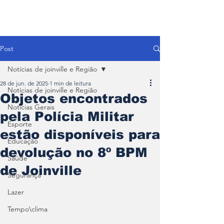
Post
Notícias de joinville e Região
28 de jun. de 2025
1 min de leitura
Notícias de joinville e Região
Objetos encontrados
Notícias Gerais
pela Polícia Militar
Esporte
estão disponíveis para
Educação
devolução no 8º BPM
Saúde
de Joinville
Segurança
Lazer
Tempo\clima