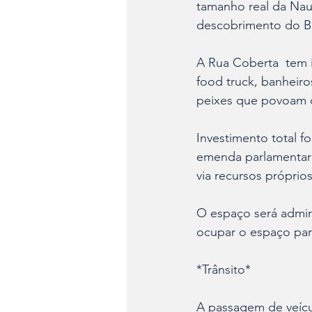
tamanho real da Nau
descobrimento do Bra
A Rua Coberta  tem i
food truck, banheiros
peixes que povoam o
Investimento total f
emenda parlamentar 
via recursos próprios
O espaço será admini
ocupar o espaço par
*Trânsito* 
A passagem de veículo