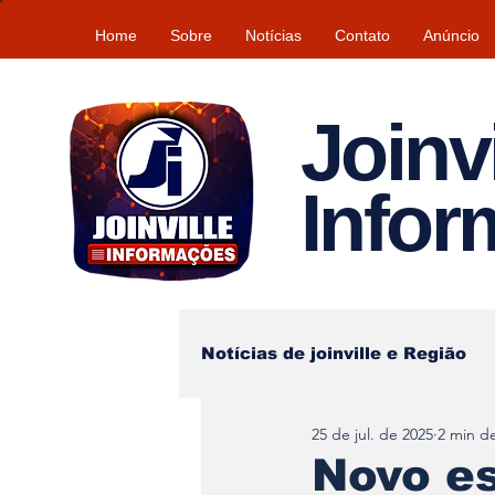
Home
Sobre
Notícias
Contato
Anúncio
Joinvi
Info
Notícias de joinville e Região
25 de jul. de 2025
2 min de
Lazer
Tempo\clima
Novo es