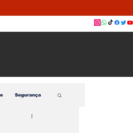
as de
le e
o
e
Segurança