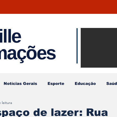
lle
Notíci
rmações
Joinvil
Regiã
Notícias Gerais
Esporte
Educação
Saúd
 leitura
paço de lazer: Rua