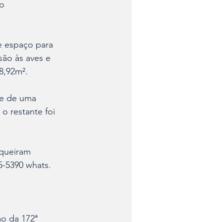
o 
e espaço para 
são às aves e 
8,92m². 
te de uma 
 restante foi 
 queiram 
5-5390 whats.
ão da 172ª 