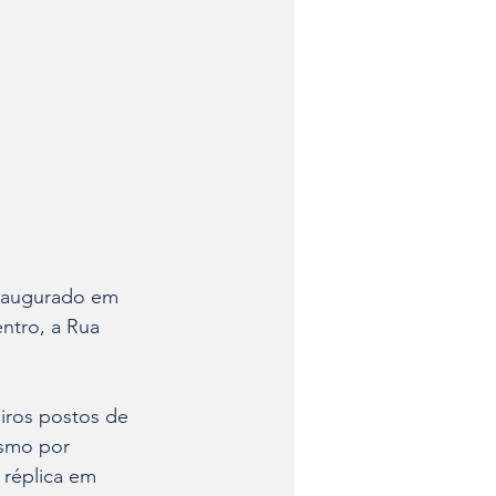
naugurado em 
ntro, a Rua 
ros postos de 
ismo por 
réplica em 