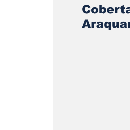
Cobert
Araquar