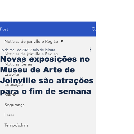
Post
Notícias de joinville e Região
16 de mai. de 2025
2 min de leitura
Notícias de joinville e Região
Novas exposições no
Notícias Gerais
Museu de Arte de
Esporte
Joinville são atrações
Educação
para o fim de semana
Saúde
Segurança
Lazer
Tempo\clima