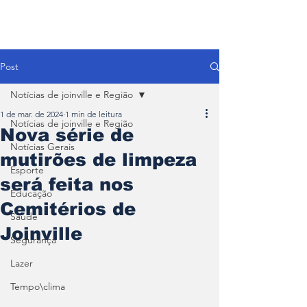
Post
Notícias de joinville e Região
1 de mar. de 2024
1 min de leitura
Notícias de joinville e Região
Nova série de
Notícias Gerais
mutirões de limpeza
Esporte
será feita nos
Educação
Cemitérios de
Saúde
Joinville
Segurança
Lazer
Tempo\clima