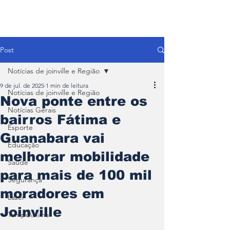
Post
Notícias de joinville e Região
9 de jul. de 2025
1 min de leitura
Notícias de joinville e Região
Nova ponte entre os
Notícias Gerais
bairros Fátima e
Esporte
Guanabara vai
Educação
melhorar mobilidade
Saúde
para mais de 100 mil
Segurança
moradores em
Lazer
Joinville
Tempo\clima