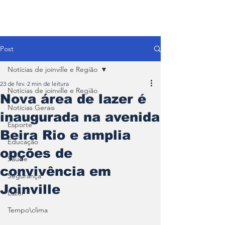
Post
Notícias de joinville e Região
23 de fev.
2 min de leitura
Notícias de joinville e Região
Nova área de lazer é
Notícias Gerais
inaugurada na avenida
Esporte
Beira Rio e amplia
Educação
opções de
Saúde
convivência em
Segurança
Joinville
Lazer
Tempo\clima