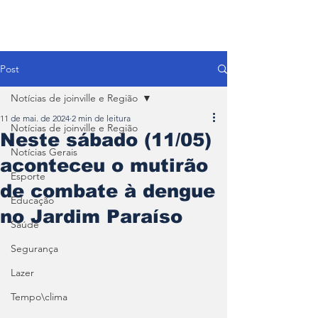
Post
Notícias de joinville e Região
11 de mai. de 2024
2 min de leitura
Notícias de joinville e Região
Neste sábado (11/05)
Notícias Gerais
aconteceu o mutirão
Esporte
de combate à dengue
Educação
no Jardim Paraíso
Saúde
Segurança
Lazer
Tempo\clima