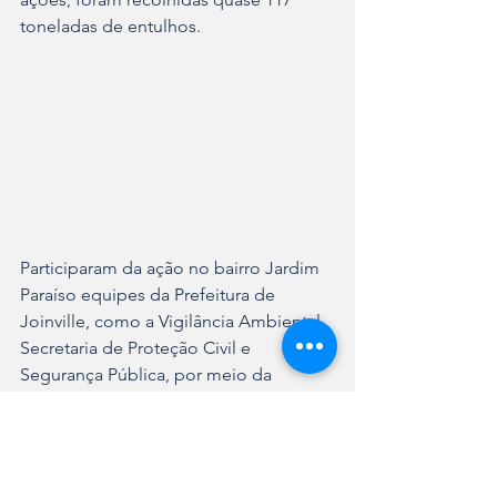
toneladas de entulhos. 
Participaram da ação no bairro Jardim 
Paraíso equipes da Prefeitura de 
Joinville, como a Vigilância Ambiental, 
Secretaria de Proteção Civil e 
Segurança Pública, por meio da 
Defesa Civil e Guarda Municipal, 
Departamento de Trânsito com os 
agentes de trânsito, UBSF Jardim 
Paraíso IV e Unidade Regional de 