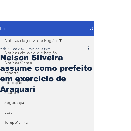
Post
Notícias de joinville e Região
9 de jul. de 2025
1 min de leitura
Notícias de joinville e Região
Nelson Silveira
Notícias Gerais
assume como prefeito
Esporte
em exercício de
Educação
Araquari
Saúde
Segurança
Lazer
Tempo\clima