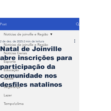
Post
Notícias de joinville e Região
2 de dez. de 2025
2 min de leitura
Notícias de joinville e Região
Natal de Joinville
Notícias Gerais
abre inscrições para
Esporte
participação da
Educação
comunidade nos
Saúde
desfiles natalinos
Segurança
Lazer
Tempo\clima