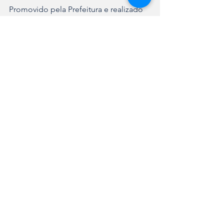
Promovido pela Prefeitura e realizado 
pelo Instituto Natal Joinville, com 
apoio de entidades e empresas 
privadas, o Natal de Joinville reforça o 
poder transformador da cultura, do 
turismo e das tradições locais, 
promovendo um fim de ano 
inesquecível para Joinville e seus 
visitantes.
Ver tudo
Posts recentes