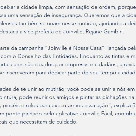
 deixar a cidade limpa, com sensação de ordem, porque
sa uma sensação de insegurança. Queremos que a cida
vilenses também se unam nesse mutirão, ajudando a deix
estaca a vice-prefeita de Joinville, Rejane Gambin.
rte da campanha “Joinville é Nossa Casa”, lançada pela
a com o Conselho das Entidades. Enquanto as tintas e ma
articulares são doados por empresas e cidadãos, a revital
se inscreveram para dedicar parte do seu tempo à cidad
ades de se unir ao mutirão: você pode se unir a nós em
pintura, pode reunir os amigos e pintar as pichações na 
, pincéis e rolos para executarmos essa ação”, explica
um ponto pichado pelo aplicativo Joinville Fácil, contrib
ais que necessitam de cuidado.