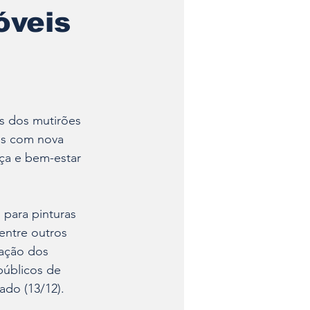
óveis
s dos mutirões 
dos com nova 
ça e bem-estar 
 para pinturas 
ntre outros 
zação dos 
 públicos de 
ado (13/12).