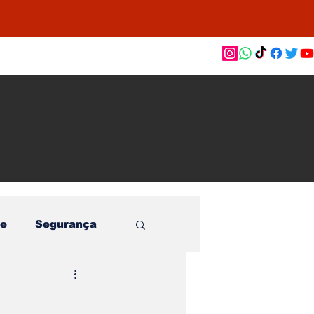
as de
le e
o
e
Segurança