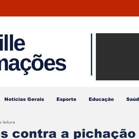
lle
Notíci
rmações
Joinvil
Regiã
Notícias Gerais
Esporte
Educação
Saúd
 leitura
s contra a pichação