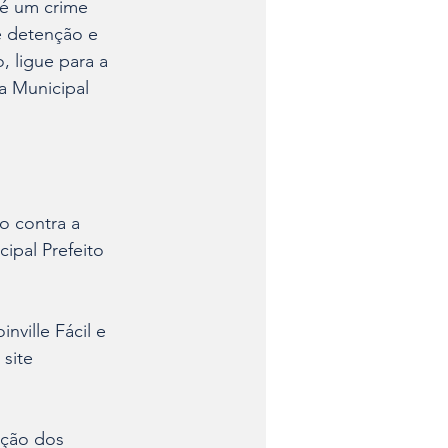
 é um crime 
e detenção e 
 ligue para a 
a Municipal 
o contra a 
ipal Prefeito 
nville Fácil e 
site 
ação dos 