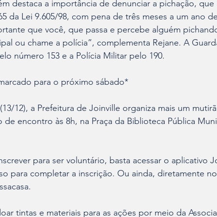
bém destaca a importância de denunciar a pichação, que
 65 da Lei 9.605/98, com pena de três meses a um ano d
ortante que você, que passa e percebe alguém pichando,
pal ou chame a polícia”, complementa Rejane. A Guard
lo número 153 e a Polícia Militar pelo 190.
 marcado para o próximo sábado*
3/12), a Prefeitura de Joinville organiza mais um mutirã
de encontro às 8h, na Praça da Biblioteca Pública Munic
nscrever para ser voluntário, basta acessar o aplicativo Joi
so para completar a inscrição. Ou ainda, diretamente no 
ossacasa. 
ar tintas e materiais para as ações por meio da Associ