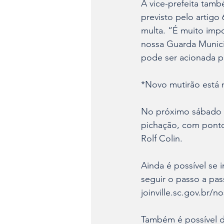
A vice-prefeita tam
previsto pelo artigo
multa. “É muito imp
nossa Guarda Munici
pode ser acionada pe
*Novo mutirão está
No próximo sábado (1
pichação, com ponto 
Rolf Colin.
Ainda é possível se i
seguir o passo a pas
joinville.sc.gov.br/n
Também é possível do