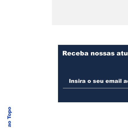
Receba nossas atu
Praça Cidade das Águas
divulga programação de
agosto com oficina para
pais e filhos, evento pet
e feijoada beneficente
Voltar ao Topo