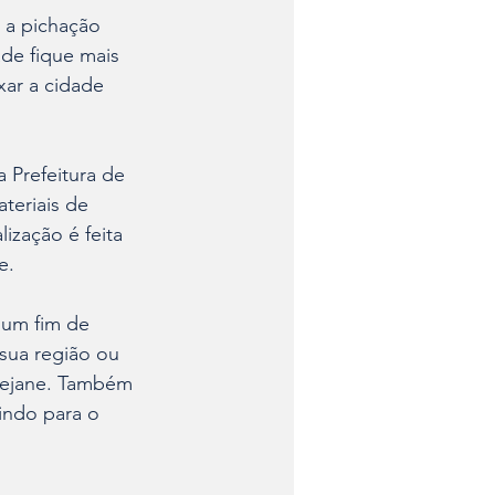
 a pichação 
de fique mais 
ar a cidade 
 Prefeitura de 
teriais de 
ização é feita 
e.
 um fim de 
sua região ou 
 Rejane. Também 
uindo para o 