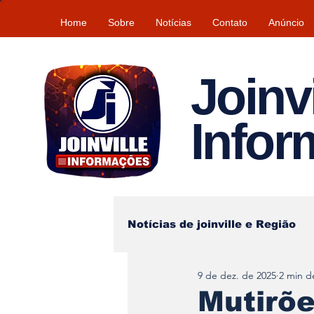
Home
Sobre
Notícias
Contato
Anúncio
Joinvi
Info
Notícias de joinville e Região
9 de dez. de 2025
2 min de
Lazer
Tempo\clima
Mutirõe