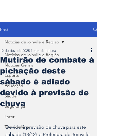
Post
Notícias de joinville e Região
12 de dez. de 2025
1 min de leitura
Notícias de joinville e Região
Mutirão de combate à
Notícias Gerais
pichação deste
Esporte
sábado é adiado
Educação
devido à previsão de
Saúde
chuva
Segurança
Lazer
Tempo\clima
Devido à previsão de chuva para este 
sábado (13/12), a Prefeitura de Joinville 