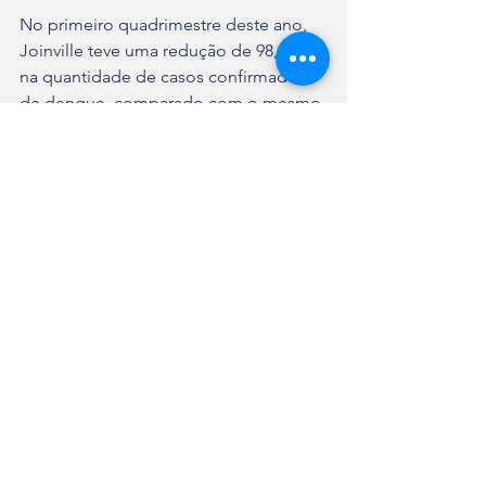
No primeiro quadrimestre deste ano, 
Joinville teve uma redução de 98,94% 
na quantidade de casos confirmados 
de dengue, comparado com o mesmo 
período do ano passado.
Ver tudo
Posts recentes