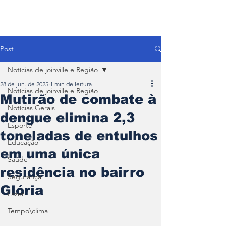
Post
Notícias de joinville e Região
28 de jun. de 2025
1 min de leitura
Notícias de joinville e Região
Mutirão de combate à
Notícias Gerais
dengue elimina 2,3
Esporte
toneladas de entulhos
Educação
em uma única
Saúde
residência no bairro
Segurança
Glória
Lazer
Tempo\clima