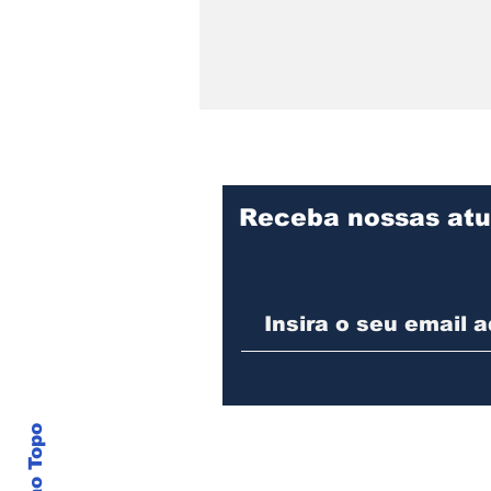
Receba nossas atu
CBEA realiza feira de
adoção de animais
neste domingo em
Joinville