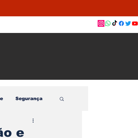
as de
le e
o
e
Segurança
ão e