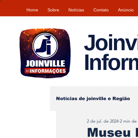
Home
Sobre
Notícias
Contato
Anúncio
Joinvi
Info
Notícias de joinville e Região
2 de jul. de 2024
2 min de 
Lazer
Tempo\clima
Museu 