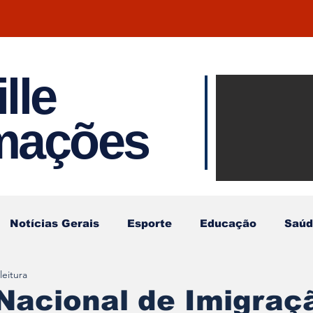
lle
Notíci
rmações
Joinvil
Regiã
Notícias Gerais
Esporte
Educação
Saúd
leitura
Nacional de Imigraç