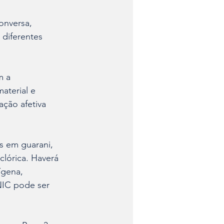
onversa, 
diferentes 
m a 
aterial e 
ação afetiva 
s em guarani, 
clórica. Haverá 
ígena, 
NIC pode ser 