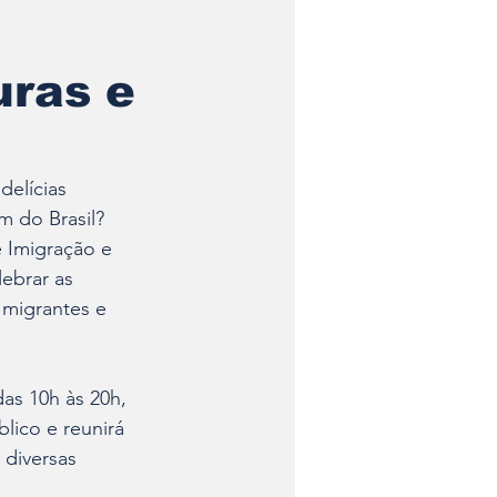
uras e
elícias 
m do Brasil? 
 Imigração e 
ebrar as 
 migrantes e 
as 10h às 20h, 
ico e reunirá 
 diversas 