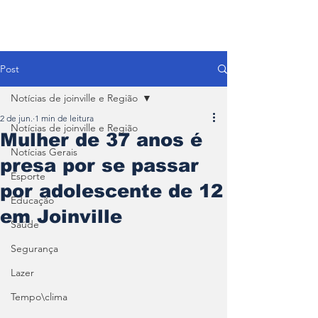
Post
Notícias de joinville e Região
2 de jun.
1 min de leitura
Notícias de joinville e Região
Mulher de 37 anos é
Notícias Gerais
presa por se passar
Esporte
por adolescente de 12
Educação
em Joinville
Saúde
Segurança
Lazer
Tempo\clima