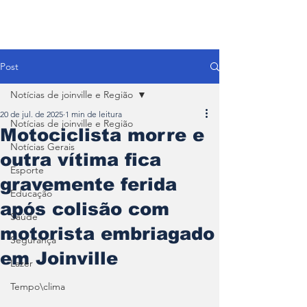
Post
Notícias de joinville e Região
20 de jul. de 2025
1 min de leitura
Notícias de joinville e Região
Motociclista morre e
Notícias Gerais
outra vítima fica
Esporte
gravemente ferida
Educação
após colisão com
Saúde
motorista embriagado
Segurança
em Joinville
Lazer
Tempo\clima