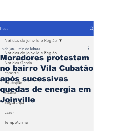
Post
Notícias de joinville e Região
18 de jan.
1 min de leitura
Notícias de joinville e Região
Moradores protestam
Notícias Gerais
no bairro Vila Cubatão
Esporte
após sucessivas
Educação
quedas de energia em
Saúde
Joinville
Segurança
Lazer
Tempo\clima