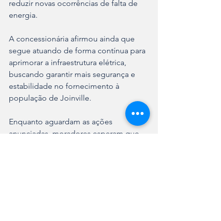
reduzir novas ocorrências de falta de 
energia.
A concessionária afirmou ainda que 
segue atuando de forma contínua para 
aprimorar a infraestrutura elétrica, 
buscando garantir mais segurança e 
estabilidade no fornecimento à 
população de Joinville.
Enquanto aguardam as ações 
anunciadas, moradores esperam que 
as medidas resultem em melhorias 
efetivas e no fim das interrupções 
frequentes que motivaram o protesto 
no bairro.