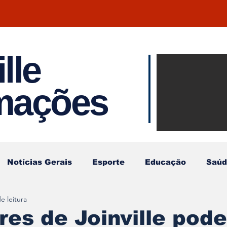
lle
Notíci
rmações
Joinvil
Regiã
Notícias Gerais
Esporte
Educação
Saúd
e leitura
es de Joinville pod