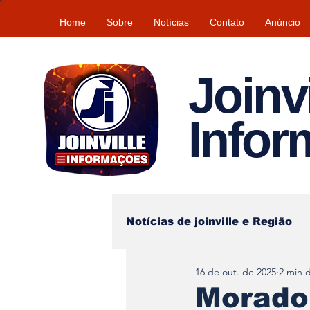
Home
Sobre
Notícias
Contato
Anúncio
Joinvi
Info
Notícias de joinville e Região
16 de out. de 2025
2 min d
Lazer
Tempo\clima
Morador