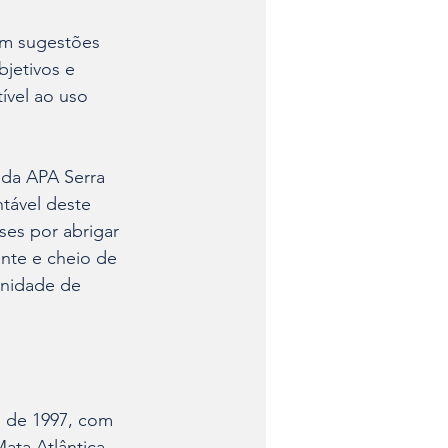
om sugestões 
jetivos e 
ível ao uso 
da APA Serra 
tável deste 
ses por abrigar 
nte e cheio de 
Unidade de 
o de 1997, com 
ata Atlântica 