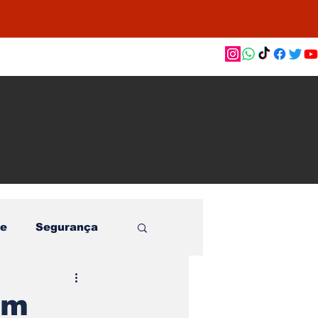
as de
le e
o
e
Segurança
em