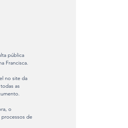
lta pública 
a Francisca. 
l no site da 
todas as 
cumento. 
ra, o 
 processos de 