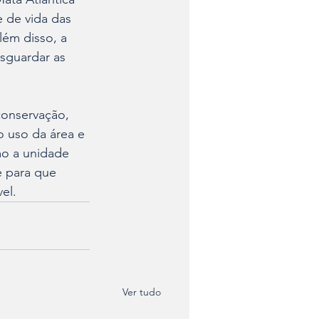
e de vida das 
ém disso, a 
sguardar as 
onservação, 
 uso da área e 
mo a unidade 
e para que 
el.
Ver tudo