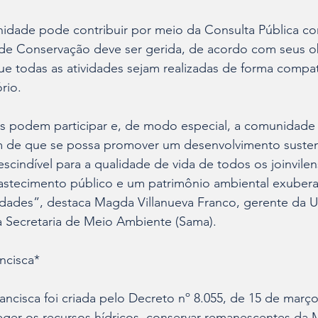
idade pode contribuir por meio da Consulta Pública c
e Conservação deve ser gerida, de acordo com seus ob
e todas as atividades sejam realizadas de forma compat
rio. 
 podem participar e, de modo especial, a comunidade 
im de que se possa promover um desenvolvimento susten
escindível para a qualidade de vida de todos os joinvilen
astecimento público e um patrimônio ambiental exubera
lidades”, destaca Magda Villanueva Franco, gerente da 
 Secretaria de Meio Ambiente (Sama). 
ncisca*
ncisca foi criada pelo Decreto nº 8.055, de 15 de març
ger os recursos hídricos, conservar remanescentes da M