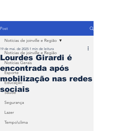
Post
Notícias de joinville e Região
19 de mai. de 2025
1 min de leitura
Notícias de joinville e Região
Lourdes Girardi é
Notícias Gerais
encontrada após
Esporte
mobilização nas redes
Educação
sociais
Saúde
Segurança
Lazer
Tempo\clima