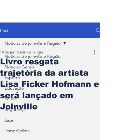
Post
Notícias de joinville e Região
18 de jun.
2 min de leitura
Notícias de joinville e Região
Livro resgata
Notícias Gerais
trajetória da artista
Esporte
Lisa Ficker Hofmann e
Educação
será lançado em
Saúde
Joinville
Segurança
Lazer
Tempo\clima