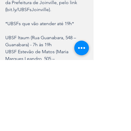
da Prefeitura de Joinville, pelo link 
(bit.ly/UBSFsJoinville).
*UBSFs que vão atender até 19h*
UBSF Itaum (Rua Guanabara, 548 – 
Guanabara) - 7h às 19h
UBSF Estevão de Matos (Maria 
Marques Leandro, 505 – 
Paranaguamirim) – 8h às 19h
UBSF Jardim Edilene (Avenida Kurt 
Meinert – Paranaguamirim) – 8h às 19h
Ver tudo
Posts recentes