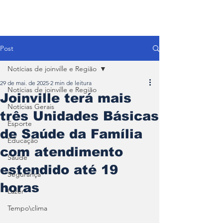
Post
Notícias de joinville e Região
29 de mai. de 2025
2 min de leitura
Notícias de joinville e Região
Joinville terá mais
Notícias Gerais
três Unidades Básicas
Esporte
de Saúde da Família
Educação
com atendimento
Saúde
estendido até 19
Segurança
horas
Lazer
Tempo\clima