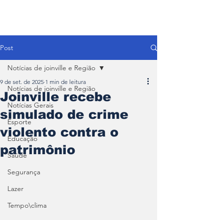
Post
Notícias de joinville e Região
9 de set. de 2025
1 min de leitura
Notícias de joinville e Região
Joinville recebe
Notícias Gerais
simulado de crime
Esporte
violento contra o
Educação
patrimônio
Saúde
Segurança
Lazer
Tempo\clima