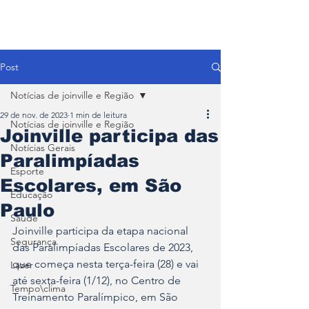
Post
Notícias de joinville e Região
29 de nov. de 2023
1 min de leitura
Notícias de joinville e Região
Joinville participa das
Notícias Gerais
Paralimpíadas
Esporte
Escolares, em São
Educação
Paulo
Saúde
Joinville participa da etapa nacional 
Segurança
das Paralimpíadas Escolares de 2023, 
que começa nesta terça-feira (28) e vai 
Lazer
até sexta-feira (1/12), no Centro de 
Tempo\clima
Treinamento Paralímpico, em São 