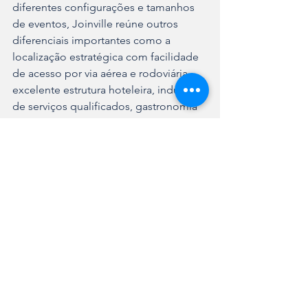
diferentes configurações e tamanhos 
de eventos, Joinville reúne outros 
diferenciais importantes como a 
localização estratégica com facilidade 
de acesso por via aérea e rodoviária, 
excelente estrutura hoteleira, indústria 
de serviços qualificados, gastronomia 
variada e um calendário cultural ativo”, 
destaca o presidente do Convention 
Joinville, Giuliano Rodrigo de Mello.
Ver tudo
Posts recentes