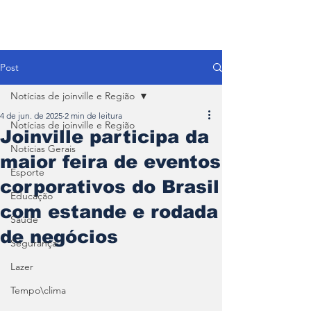
Post
Notícias de joinville e Região
4 de jun. de 2025
2 min de leitura
Notícias de joinville e Região
Joinville participa da
Notícias Gerais
maior feira de eventos
Esporte
corporativos do Brasil
Educação
com estande e rodada
Saúde
de negócios
Segurança
Lazer
Tempo\clima