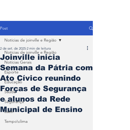
Post
Notícias de joinville e Região
2 de set. de 2025
2 min de leitura
Notícias de joinville e Região
Joinville inicia
Notícias Gerais
Semana da Pátria com
Esporte
Ato Cívico reunindo
Educação
Forças de Segurança
Saúde
e alunos da Rede
Segurança
Municipal de Ensino
Lazer
Tempo\clima