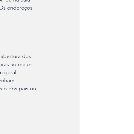
 Os endereços 
 
abertura dos 
horas ao meio-
m geral 
tenham 
ção dos pais ou 