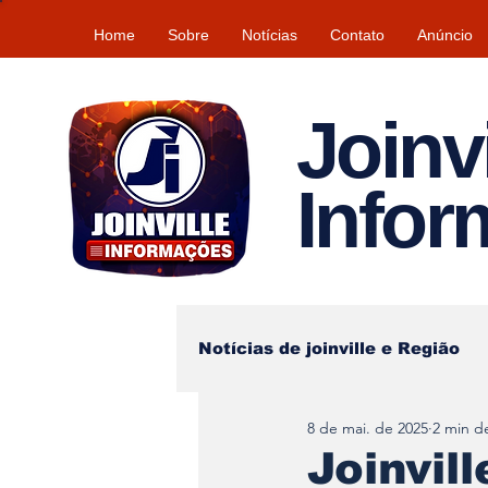
Home
Sobre
Notícias
Contato
Anúncio
Joinvi
Info
Notícias de joinville e Região
8 de mai. de 2025
2 min de
Lazer
Tempo\clima
Joinvil