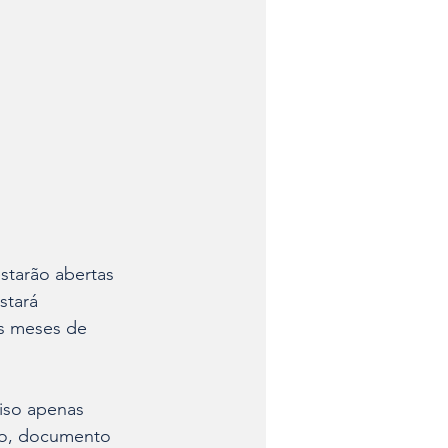
starão abertas 
stará 
is meses de 
iso apenas 
ão, documento 