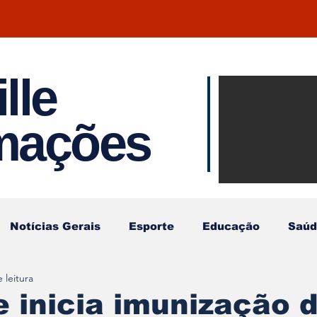
lle
Notíci
rmações
Joinvil
Regiã
Notícias Gerais
Esporte
Educação
Saúd
 leitura
le inicia imunização 