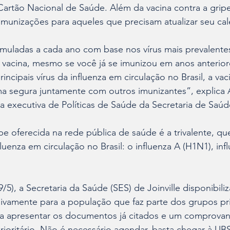
 Cartão Nacional de Saúde. Além da vacina contra a gripe
unizações para aqueles que precisam atualizar seu cale
rmuladas a cada ano com base nos vírus mais prevalentes
 vacina, mesmo se você já se imunizou em anos anterior
incipais vírus da influenza em circulação no Brasil, a va
a segura juntamente com outros imunizantes”, explica A
a executiva de Políticas de Saúde da Secretaria de Saúde
pe oferecida na rede pública de saúde é a trivalente, qu
nfluenza em circulação no Brasil: o influenza A (H1N1), in
9/5), a Secretaria da Saúde (SES) de Joinville disponibiliz
sivamente para a população que faz parte dos grupos prio
ta apresentar os documentos já citados e um comprovan
ioritário. Não é necessário agendar, basta chegar à UBS