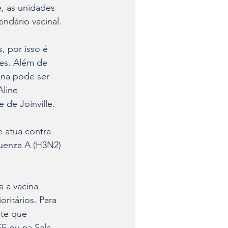
, as unidades 
ndário vacinal.
, por isso é 
es. Além de 
cina pode ser 
line 
 de Joinville.
e atua contra 
fluenza A (H3N2) 
a a vacina 
ritários. Para 
te que 
F ou na Sala 