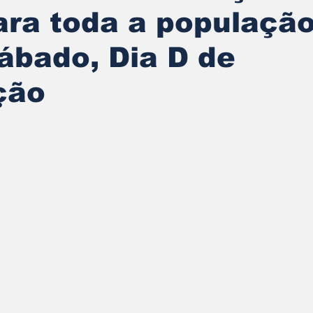
ara toda a populaçã
ábado, Dia D de
ção