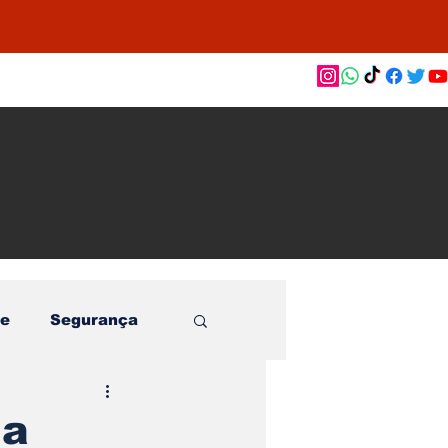
as de
le e
o
e
Segurança
da