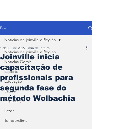
Post
Notícias de joinville e Região
1 de jul. de 2025
3 min de leitura
Notícias de joinville e Região
Joinville inicia
Notícias Gerais
capacitação de
Esporte
profissionais para
Educação
segunda fase do
Saúde
método Wolbachia
Segurança
Lazer
Tempo\clima