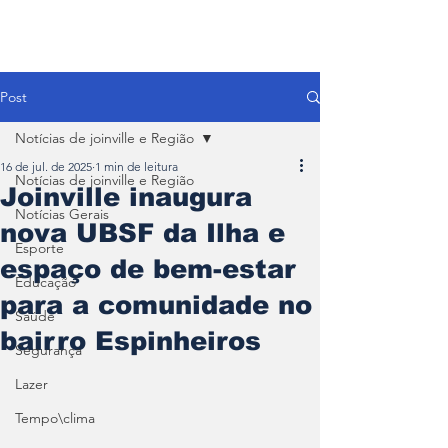
Post
Notícias de joinville e Região
16 de jul. de 2025
1 min de leitura
Notícias de joinville e Região
Joinville inaugura
Notícias Gerais
nova UBSF da Ilha e
Esporte
espaço de bem-estar
Educação
para a comunidade no
Saúde
bairro Espinheiros
Segurança
Lazer
Tempo\clima