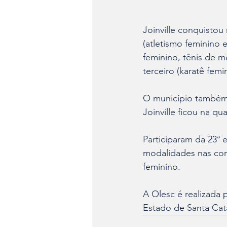
Joinville conquistou
(atletismo feminino 
feminino, tênis de m
terceiro (karatê femin
O município também g
Joinville ficou na q
Participaram da 23ª
modalidades nas com
feminino.
A Olesc é realizada
Estado de Santa Cata