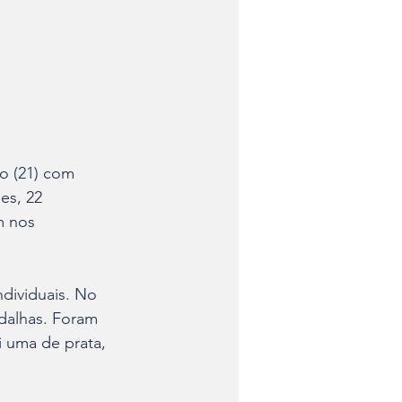
o (21) com 
es, 22 
m nos 
dividuais. No 
dalhas. Foram 
i uma de prata, 