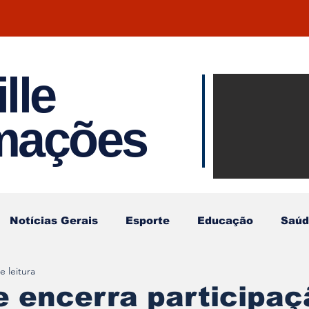
lle
Notíci
rmações
Joinvil
Regiã
Notícias Gerais
Esporte
Educação
Saúd
e leitura
le encerra participa