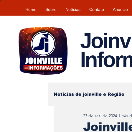
Home
Sobre
Notícias
Contato
Anúncio
Joinvi
Info
Notícias de joinville e Região
23 de set. de 2024
1 min d
Lazer
Tempo\clima
Joinvil