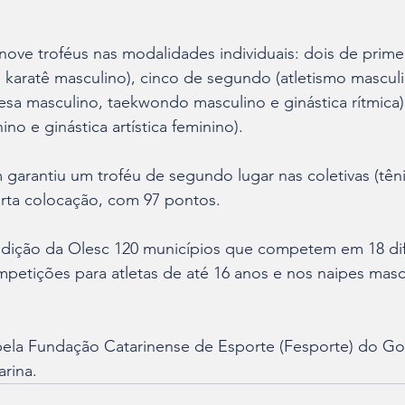
 nove troféus nas modalidades individuais: dois de primei
e karatê masculino), cinco de segundo (atletismo masculi
esa masculino, taekwondo masculino e ginástica rítmica)
ino e ginástica artística feminino).
arantiu um troféu de segundo lugar nas coletivas (têni
uarta colocação, com 97 pontos.
 edição da Olesc 120 municípios que competem em 18 dif
petições para atletas de até 16 anos e nos naipes masc
 pela Fundação Catarinense de Esporte (Fesporte) do G
rina.