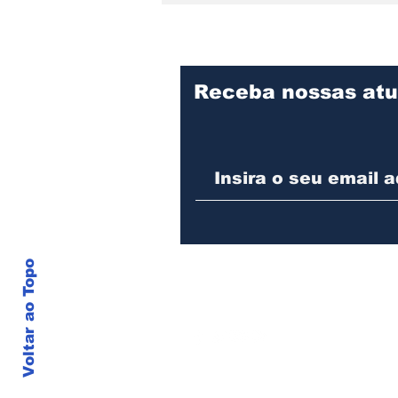
Receba nossas atu
Detrans instala novo
semáforo na rua Santa
Catarina, na zona Sul de
Joinville
Voltar ao Topo