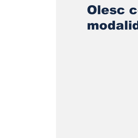
Olesc 
modalid