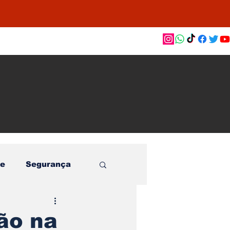
as de
le e
o
e
Segurança
ção na