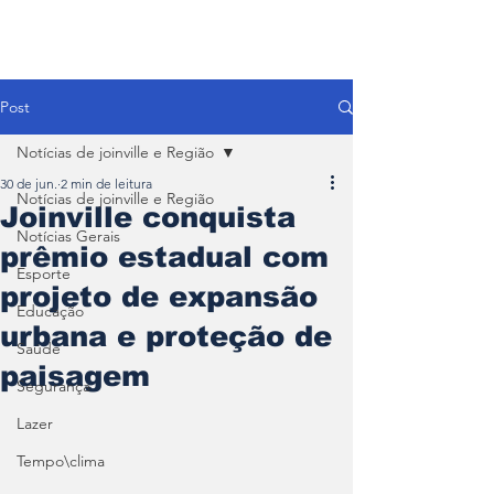
Post
Notícias de joinville e Região
30 de jun.
2 min de leitura
Notícias de joinville e Região
Joinville conquista
Notícias Gerais
prêmio estadual com
Esporte
projeto de expansão
Educação
urbana e proteção de
Saúde
paisagem
Segurança
Lazer
Tempo\clima