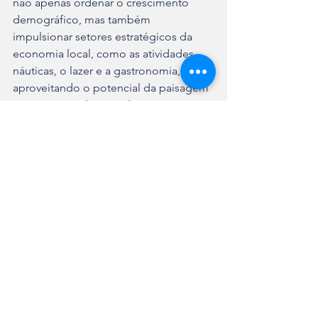
não apenas ordenar o crescimento 
demográfico, mas também 
impulsionar setores estratégicos da 
economia local, como as atividades 
náuticas, o lazer e a gastronomia, 
aproveitando o potencial da paisagem 
característica da zona de expansão.
Com a premiação, Joinville reafirma 
sua posição de referência em políticas 
públicas voltadas ao planejamento 
urbano, demonstrando que é possível 
transformar áreas de ocupação 
informal em espaços planejados, 
seguros e integrados ao 
desenvolvimento da cidade.