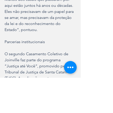
aqui estão juntos há anos ou décadas. 
Eles não precisavam de um papel para 
se amar, mas precisavam da proteção 
da lei e do reconhecimento do 
Estado”, pontuou.
Parcerias institucionais
O segundo Casamento Coletivo de 
Joinville faz parte do programa 
“Justiça até Você”, promovido pelo 
Tribunal de Justiça de Santa Catarina 
(TJSC). A realização contou com o 
apoio integrado entre o setor público 
e a iniciativa privada, incluindo o 
Registros Joinville, a Prefeitura de 
Joinville e o SESC Joinville.