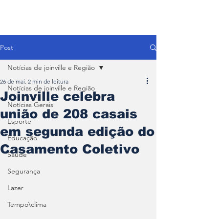
Post
Notícias de joinville e Região
26 de mai.
2 min de leitura
Notícias de joinville e Região
Joinville celebra
Notícias Gerais
união de 208 casais
Esporte
em segunda edição do
Educação
Casamento Coletivo
Saúde
Segurança
Lazer
Tempo\clima