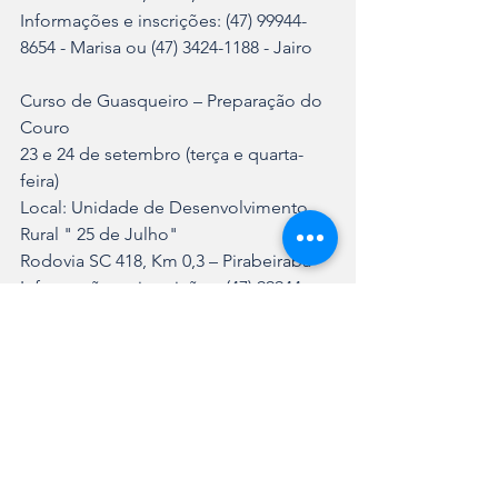
Informações e inscrições: (47) 99944-
8654 - Marisa ou (47) 3424-1188 - Jairo
Curso de Guasqueiro – Preparação do 
Couro
23 e 24 de setembro (terça e quarta-
feira)
Local: Unidade de Desenvolvimento 
Rural " 25 de Julho"
Rodovia SC 418, Km 0,3 – Pirabeiraba
Informações e inscrições: (47) 99944-
8654 - Marisa ou (47) 3424-1188 - Jairo
Curso de Casqueamento e 
Ferrageamento de Equinos
25 e 26 de setembro (quinta e sexta-
feira)
Local: Unidade de Desenvolvimento 