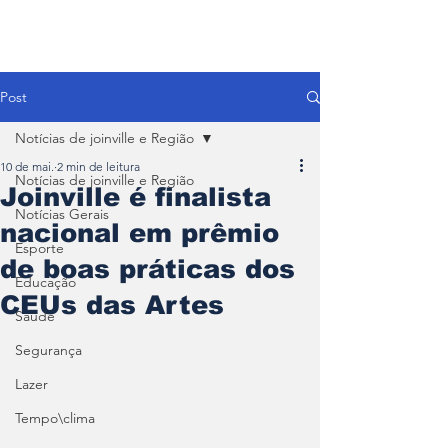
Post
Notícias de joinville e Região
10 de mai.
2 min de leitura
Notícias de joinville e Região
Joinville é finalista
Notícias Gerais
nacional em prêmio
Esporte
de boas práticas dos
Educação
CEUs das Artes
Saúde
Segurança
Lazer
Tempo\clima