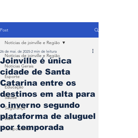
Post
Notícias de joinville e Região
26 de mai. de 2025
2 min de leitura
Notícias de joinville e Região
Joinville é única
Notícias Gerais
cidade de Santa
Esporte
Catarina entre os
Educação
destinos em alta para
Saúde
o inverno segundo
Segurança
plataforma de aluguel
Lazer
por temporada
Tempo\clima