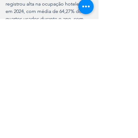
registrou alta na ocupação hoteleira 
em 2024, com média de 64,27% dos 
quartos usados durante o ano, com 
crescimento de hóspedes aos finais de 
semana. Segundo a CCR Aeroportos, 
que administra a unidade na cidade, a 
movimentação de passageiros com 
embarques e desembarques foi de 
cerca de 487 mil passageiros em 2024, 
um aumento de 13% em comparação a 
2023.
Ver tudo
Posts recentes