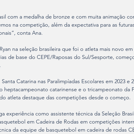
asil com a medalha de bronze e com muita animação com
vemos na competição, além da expectativa para as futur
ionais”, conta Ana.
 Ryan na seleção brasileira que foi o atleta mais novo em
rias de base do CEPE/Raposas do Sul/Sesporte, começo
 
 Santa Catarina nas Paralimpíadas Escolares em 2023 e 
u o heptacampeonato catarinense e o tricampeonato da 
rado atleta destaque das competições desde o começo.
ga experiência como assistente técnica da Seleção Brasil
asquetebol em Cadeira de Rodas em competições intern
écnica da equipe de basquetebol em cadeira de rodas 