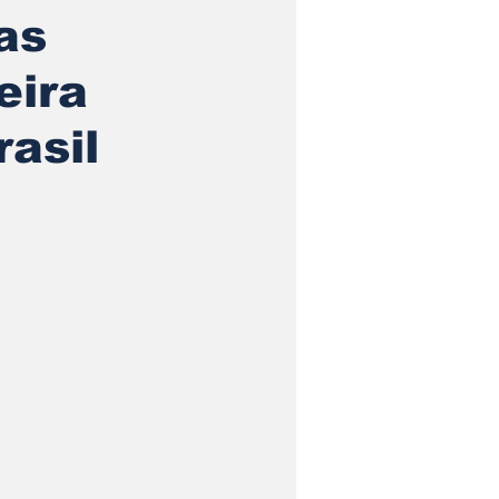
as
eira
asil