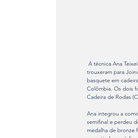
 A técnica Ana Teixeira e o atleta Ryan Xavier, do CEPE/Raposas do Sul/Sesporte, 
trouxeram para Join
basquete em cadeira
Colômbia. Os dois f
Cadeira de Rodas (
Ana integrou a comis
semifinal e perdeu de
medalha de bronze fo