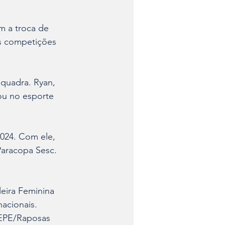
 a troca de 
as competições 
 quadra. Ryan, 
u no esporte 
2024. Com ele, 
Paracopa Sesc. 
eira Feminina 
acionais. 
CEPE/Raposas 