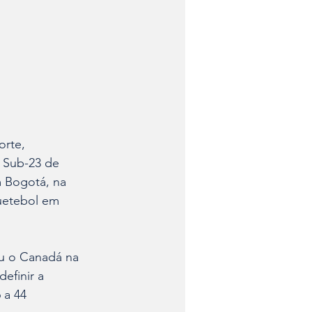
 Sub-23 de 
 Bogotá, na 
uetebol em 
ou o Canadá na 
efinir a 
 a 44 