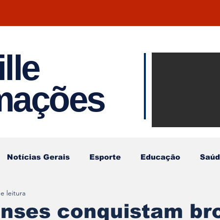
lle
Notíci
rmações
Joinvil
Regiã
Notícias Gerais
Esporte
Educação
Saúd
e leitura
enses conquistam br