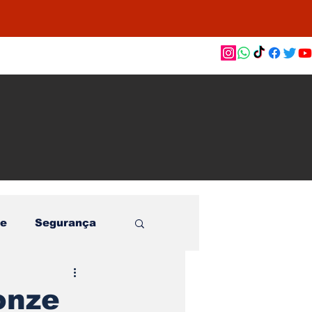
as de
le e
o
e
Segurança
onze