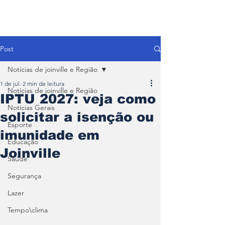
Post
Notícias de joinville e Região
1 de jul.
2 min de leitura
Notícias de joinville e Região
IPTU 2027: veja como
Notícias Gerais
solicitar a isenção ou
Esporte
imunidade em
Educação
Joinville
Saúde
Segurança
Lazer
Tempo\clima