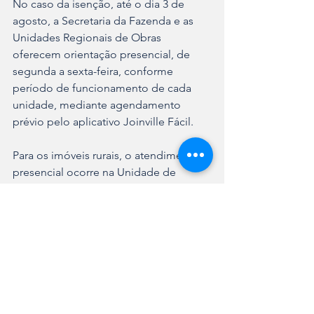
No caso da isenção, até o dia 3 de 
agosto, a Secretaria da Fazenda e as 
Unidades Regionais de Obras 
oferecem orientação presencial, de 
segunda a sexta-feira, conforme 
período de funcionamento de cada 
unidade, mediante agendamento 
prévio pelo aplicativo Joinville Fácil. 
Para os imóveis rurais, o atendimento 
presencial ocorre na Unidade de 
Desenvolvimento Rural (UDR), de 
segunda a sexta-feira, das 7h às 13h. O 
agendamento prévio deve ser feito 
pelo WhatsApp (47) 98901-0515. 
As informações completas sobre os 
serviços de requerimento de isenção e 
imunidade de IPTU estão disponíveis 