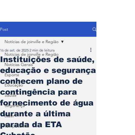
Post
Notícias de joinville e Região
16 de set. de 2025
2 min de leitura
Notícias de joinville e Região
Instituições de saúde,
Notícias Gerais
educação e segurança
Esporte
conhecem plano de
Educação
contingência para
Saúde
fornecimento de água
Segurança
durante a última
Lazer
parada da ETA
Tempo\clima