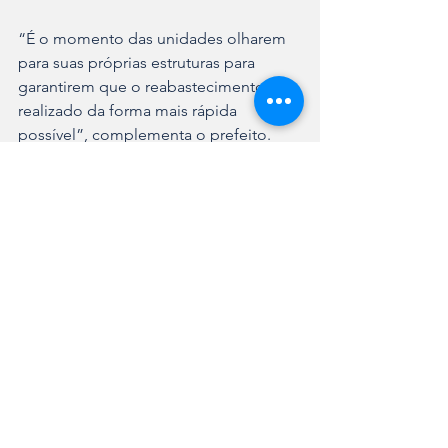
“É o momento das unidades olharem 
para suas próprias estruturas para 
garantirem que o reabastecimento seja 
realizado da forma mais rápida 
possível”, complementa o prefeito. 
Janine Smania Alano, diretora 
Operacional da Companhia, orienta, 
por exemplo, que as atividades com 
maior consumo de água sejam 
realizadas até quinta-feira (18/9) tanto 
pelas instituições, quanto pela 
população em geral. 
“Para as escolas, orientamos que a 
partir de sexta-feira (19/9), utilizem a 
água apenas para atividades 
essenciais. Desta forma, na segunda-