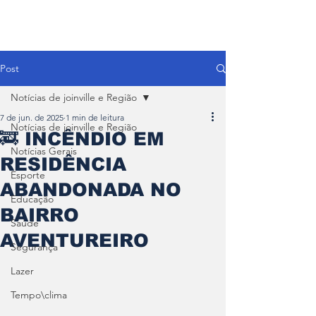
Post
Notícias de joinville e Região
7 de jun. de 2025
1 min de leitura
Notícias de joinville e Região
🚒 INCÊNDIO EM
Notícias Gerais
RESIDÊNCIA
Esporte
ABANDONADA NO
Educação
BAIRRO
Saúde
AVENTUREIRO
Segurança
Lazer
Tempo\clima