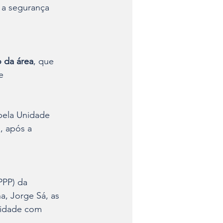
, a segurança 
.
 da área
, que 
e 
pela Unidade 
, após a 
PPP) da 
a, Jorge Sá, as 
sidade com 