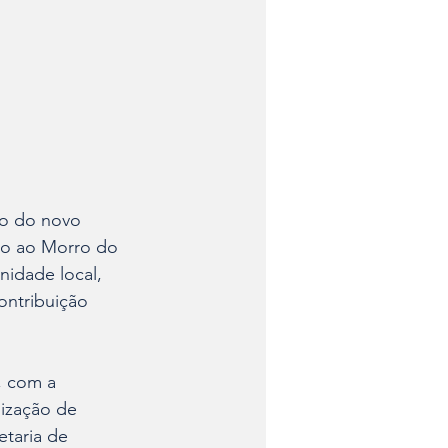
ção do novo 
sso ao Morro do 
idade local, 
ontribuição 
, com a 
ização de 
taria de 