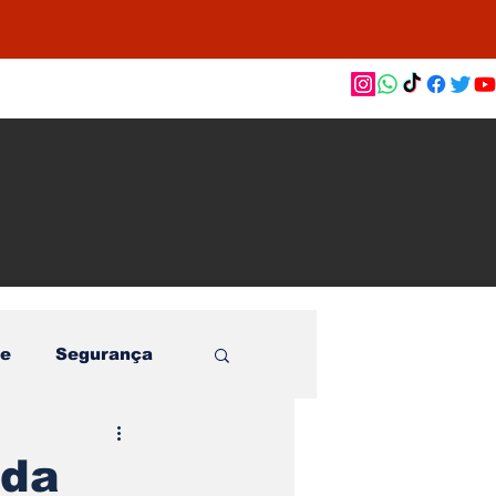
as de
le e
o
e
Segurança
ida