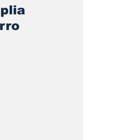
plia
rro