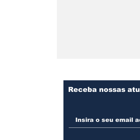
Receba nossas atu
Praça Cidade das Águas
divulga programação de
agosto com oficina para
pais e filhos, evento pet
e feijoada beneficente