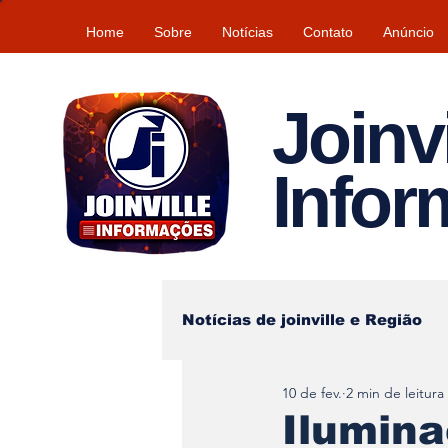
Home
Sobre
Notícias
Contato
Anúncio
Joinvi
Info
Notícias de joinville e Região
10 de fev.
2 min de leitura
Lazer
Tempo\clima
Ilumina