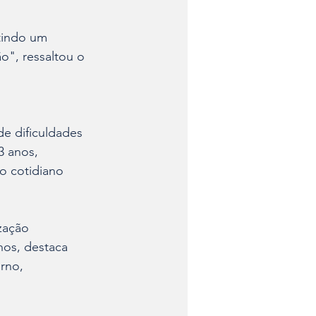
tindo um 
o", ressaltou o 
e dificuldades 
3 anos, 
o cotidiano 
zação 
nos, destaca 
rno, 