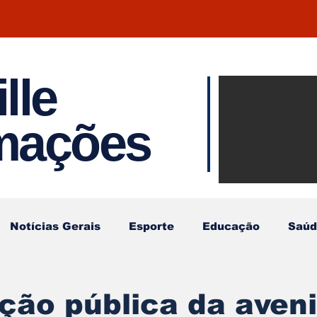
lle
Notíci
rmações
Joinvil
Regiã
Notícias Gerais
Esporte
Educação
Saúd
ção pública da aven