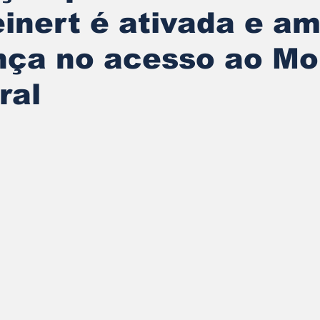
inert é ativada e am
nça no acesso ao Mo
ral