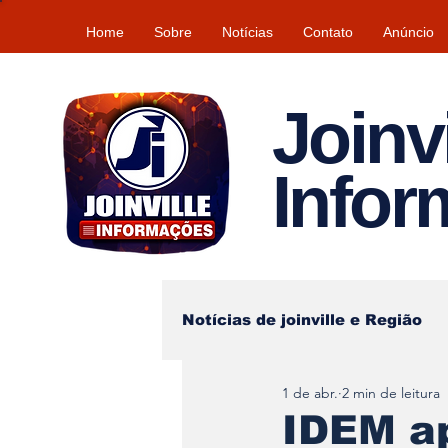
Home
Sobre
Notícias
Contato
Anúncio
Joinvi
Info
Notícias de joinville e Região
1 de abr.
2 min de leitura
Lazer
Tempo\clima
IDEM ap