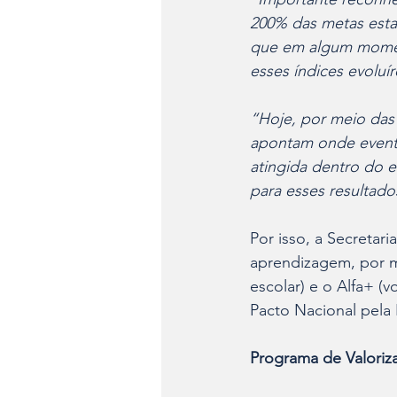
200% das metas estab
que em algum moment
esses índices evoluí
“Hoje, por meio das
apontam onde event
atingida dentro do e
para esses resultad
Por isso, a Secretar
aprendizagem, por m
escolar) e o Alfa+ (v
Pacto Nacional pel
Programa de Valoriz