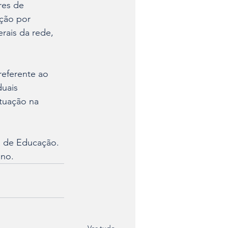
res de 
ção por 
rais da rede, 
referente ao 
duais 
tuação na 
ia de Educação. 
ano.