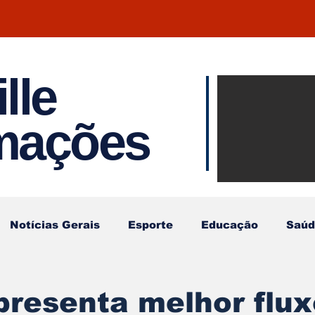
lle
Notíci
rmações
Joinvil
Regiã
Notícias Gerais
Esporte
Educação
Saúd
resenta melhor flux