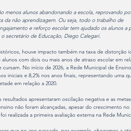
são menos alunos abandonando a escola, reprovando por 
a da não aprendizagem. Ou seja, todo o trabalho de 
ajamento e reforço escolar tem ajudado os alunos a p
a o secretário de Educação, Diego Calegari.
stóricos, houve impacto também na taxa de distorção id
e alunos com dois ou mais anos de atraso escolar em rel
ue cursam. No início de 2026, a Rede Municipal de Ensin
os iniciais e 8,2% nos anos finais, representando uma q
etade em relação a 2020.
 resultados apresentaram oscilação negativa e as metas
ensino não foram alcançadas, apesar do crescimento no
oi realizada a primeira avaliação externa na Rede Munic
cer que no ano passado, por exemplo, chegamos a atin