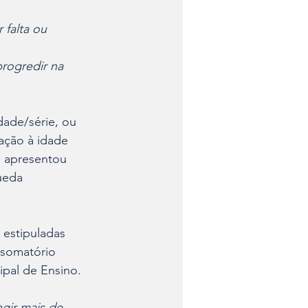
falta ou 
rogredir na 
ade/série, ou 
ação à idade 
o apresentou 
ueda 
 estipuladas 
 somatório 
ipal de Ensino.
gir mais de 