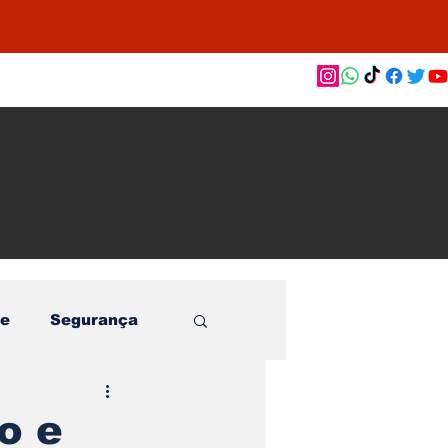
as de
le e
o
e
Segurança
o e