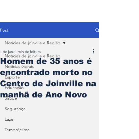
Post
Notícias de joinville e Região
1 de jan.
1 min de leitura
Notícias de joinville e Região
Homem de 35 anos é
Notícias Gerais
encontrado morto no
Esporte
Centro de Joinville na
Educação
manhã de Ano Novo
Saúde
Segurança
Lazer
Tempo\clima