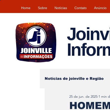
Home
Sobre
Notícias
Contato
Anúncio
Joinvi
Info
Notícias de joinville e Região
25 de jun. de 2025
1 min d
Lazer
Tempo\clima
HOMEM