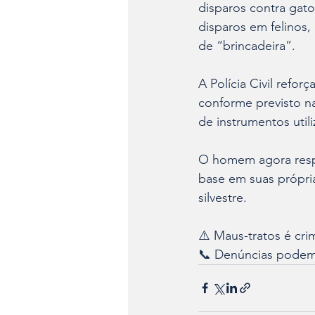
disparos contra gato
disparos em felinos, 
de “brincadeira”.
A Polícia Civil refo
conforme previsto na
de instrumentos util
O homem agora respo
base em suas própri
silvestre.
⚠️ Maus-tratos é cr
📞 Denúncias podem 