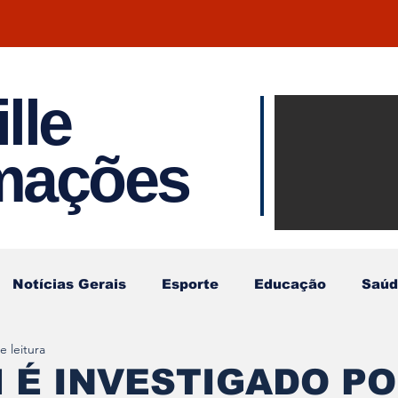
lle
Notíci
rmações
Joinvil
Regiã
Notícias Gerais
Esporte
Educação
Saúd
e leitura
 É INVESTIGADO P