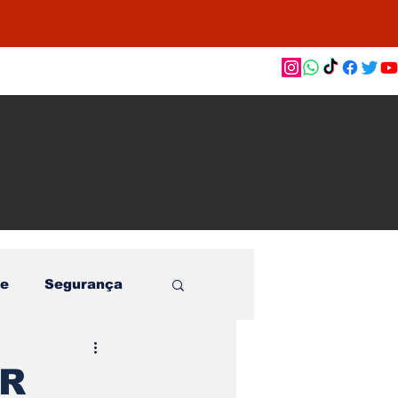
as de
le e
o
e
Segurança
OR