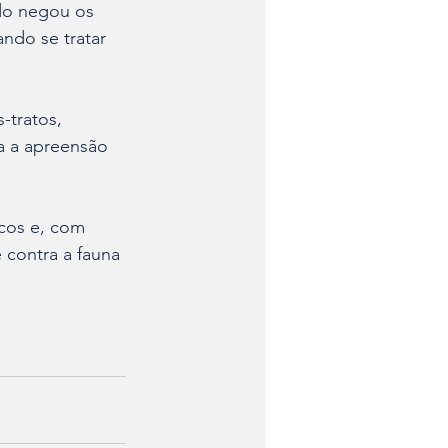
do negou os 
ando se tratar 
-tratos, 
a a apreensão 
cos e, com 
 contra a fauna 